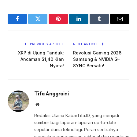
Facebook
Twitter
Pinterest
LinkedIn
Tumblr
Email
PREVIOUS ARTICLE
NEXT ARTICLE
XRP di Ujung Tanduk:
Revolusi Gaming 2026:
Ancaman $1,40 Kian
Samsung & NVIDIA G-
Nyata!
SYNC Bersatu!
Tifa Anggraini
Website
Redaksi Utama KabarTifa.ID, yang menjadi
sumber bagi laporan-laporan up-to-date
seputar dunia teknologi. Peran sentralnya
mencakup pengawasan editorial dan penulisan