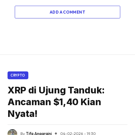
ADD A COMMENT
CRYPTO
XRP di Ujung Tanduk:
Ancaman $1,40 Kian
Nyata!
By
Tifa Anggraini
04-02-2026 - 19.30