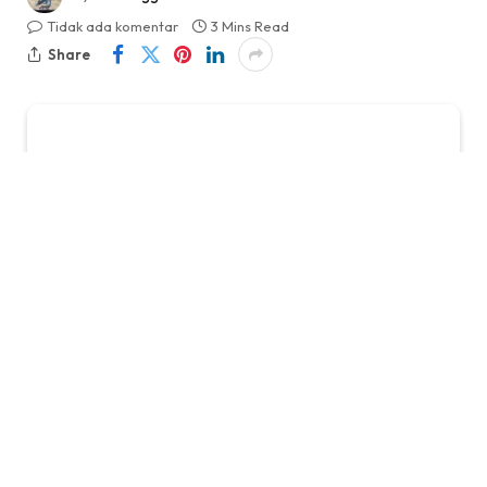
Tidak ada komentar
3 Mins Read
Share
Editor: BobonSyah