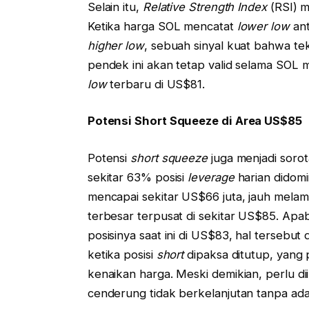
Selain itu,
Relative Strength Index
(RSI) 
Ketika harga SOL mencatat
lower low
ant
higher low
, sebuah sinyal kuat bahwa te
pendek ini akan tetap valid selama SOL
low
terbaru di US$81.
Potensi Short Squeeze di Area US$85
Potensi
short squeeze
juga menjadi sorot
sekitar 63% posisi
leverage
harian didomi
mencapai sekitar US$66 juta, jauh melam
terbesar terpusat di sekitar US$85. Apab
posisinya saat ini di US$83, hal tersebu
ketika posisi
short
dipaksa ditutup, yang
kenaikan harga. Meski demikian, perlu dii
cenderung tidak berkelanjutan tanpa adan