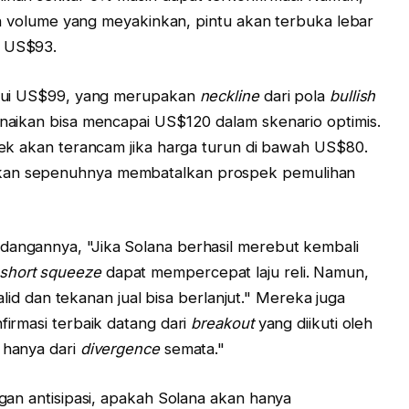
an volume yang meyakinkan, pintu akan terbuka lebar
 US$93.
paui US$99, yang merupakan
neckline
dari pola
bullish
naikan bisa mencapai US$120 dalam skenario optimis.
k akan terancam jika harga turun di bawah US$80.
an sepenuhnya membatalkan prospek pemulihan
angannya, "Jika Solana berhasil merebut kembali
short squeeze
dapat mempercepat laju reli. Namun,
alid dan tekanan jual bisa berlanjut." Mereka juga
irmasi terbaik datang dari
breakout
yang diikuti oleh
 hanya dari
divergence
semata."
gan antisipasi, apakah Solana akan hanya