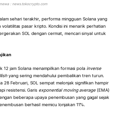
imewa : news.tokocrypto.com
am sehari terakhir, performa mingguan Solana yang
volatilitas pasar kripto. Kondisi ini menarik perhatian
pergerakan SOL dengan cermat, mencari sinyal untuk
njikan
afik 12 jam Solana menampilkan formasi pola
inverse
lish
yang sering mendahului pembalikan tren turun.
28 Februari, SOL sempat melonjak signifikan hampir
i resistensi. Garis
exponential moving average
(EMA)
dengan beberapa upaya penembusan yang gagal sejak
penembusan berhasil memicu lonjakan 11%.