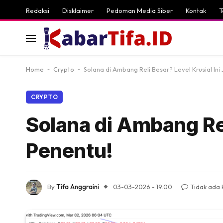
Redaksi
Disklaimer
Pedoman Media Siber
Kontak
T
Home
-
Crypto
-
Solana di Ambang Reli Besar? Level Krusial Ini
CRYPTO
Solana di Ambang Rel
Penentu!
By
Tifa Anggraini
03-03-2026 - 19.00
Tidak ada