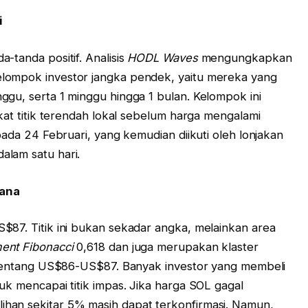
i
-tanda positif. Analisis
HODL Waves
mengungkapkan
lompok investor jangka pendek, yaitu mereka yang
ggu, serta 1 minggu hingga 1 bulan. Kelompok ini
ekat titik terendah lokal sebelum harga mengalami
pada 24 Februari, yang kemudian diikuti oleh lonjakan
alam satu hari.
lana
$87. Titik ini bukan sekadar angka, melainkan area
ent Fibonacci
0,618 dan juga merupakan klaster
i rentang US$86-US$87. Banyak investor yang membeli
uk mencapai titik impas. Jika harga SOL gagal
han sekitar 5% masih dapat terkonfirmasi. Namun,