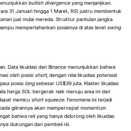
menunjukkan
bullish divergence
yang menjanjikan.
ara 31 Januari hingga 1 Maret, RSI justru membentuk
kanan jual mulai mereda. Struktur pantulan jangka
 mampu mempertahankan posisinya di atas level
swing
an. Data likuidasi dari Binance menunjukkan bahwa
nasi oleh posisi
short
, dengan nilai likuidasi potensial
paui posisi
long
sebesar US$39 juta. Klaster likuidasi
ila harga SOL bergerak naik menuju area ini dari
t dapat memicu
short squeeze
. Fenomena ini terjadi
 pada gilirannya akan mempercepat momentum
ngat bahwa reli yang hanya didorong oleh likuidasi
ya dukungan dari pembeli riil.