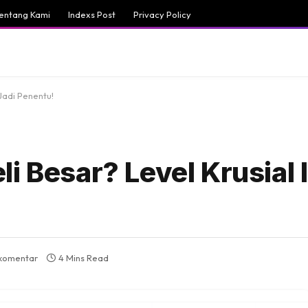
entang Kami
Indexs Post
Privacy Policy
 Jadi Penentu!
i Besar? Level Krusial I
 komentar
4 Mins Read