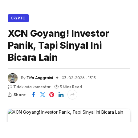
CRYPTO
XCN Goyang! Investor
Panik, Tapi Sinyal Ini
Bicara Lain
By
Tifa Anggraini
03-02-2026 - 13.15
Tidak ada komentar
3 Mins Read
Share