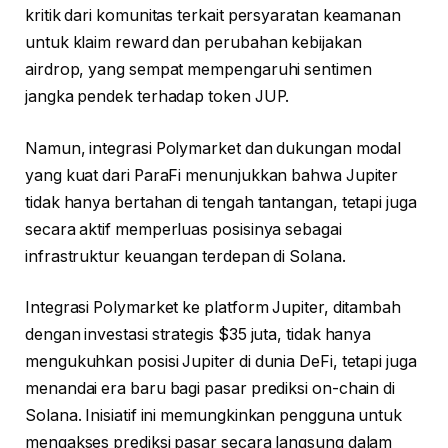
kritik dari komunitas terkait persyaratan keamanan
untuk klaim reward dan perubahan kebijakan
airdrop, yang sempat mempengaruhi sentimen
jangka pendek terhadap token JUP.
Namun, integrasi Polymarket dan dukungan modal
yang kuat dari ParaFi menunjukkan bahwa Jupiter
tidak hanya bertahan di tengah tantangan, tetapi juga
secara aktif memperluas posisinya sebagai
infrastruktur keuangan terdepan di Solana.
Integrasi Polymarket ke platform Jupiter, ditambah
dengan investasi strategis $35 juta, tidak hanya
mengukuhkan posisi Jupiter di dunia DeFi, tetapi juga
menandai era baru bagi pasar prediksi on-chain di
Solana. Inisiatif ini memungkinkan pengguna untuk
mengakses prediksi pasar secara langsung dalam