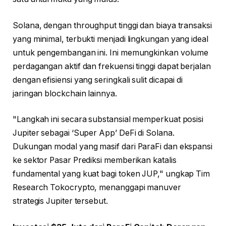
Solana, dengan throughput tinggi dan biaya transaksi
yang minimal, terbukti menjadi lingkungan yang ideal
untuk pengembangan ini. Ini memungkinkan volume
perdagangan aktif dan frekuensi tinggi dapat berjalan
dengan efisiensi yang seringkali sulit dicapai di
jaringan blockchain lainnya.
"Langkah ini secara substansial memperkuat posisi
Jupiter sebagai ‘Super App’ DeFi di Solana.
Dukungan modal yang masif dari ParaFi dan ekspansi
ke sektor Pasar Prediksi memberikan katalis
fundamental yang kuat bagi token JUP," ungkap Tim
Research Tokocrypto, menanggapi manuver
strategis Jupiter tersebut.