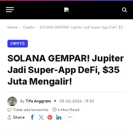
Home
-
Crypto
-
SOLANA GEMPAR! Jupiter Jadi Super-App DeFi, $35 Juta Mengalir!
CRYPTO
SOLANA GEMPAR! Jupiter
Jadi Super-App DeFi, $35
Juta Mengalir!
By
Tifa Anggraini
03-02-2026 - 13.30
Tidak ada komentar
4 Mins Read
Share