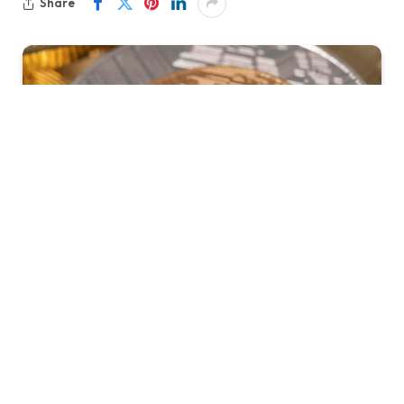
Share
KabarTifa-
Harga Ripple (XRP) melesat hingga 10
persen pada Rabu, mencapai US$ 2,60, setelah
Komisi Sekuritas dan Bursa Amerika Serikat (SEC)
resmi mencabut gugatannya terhadap Ripple Labs.