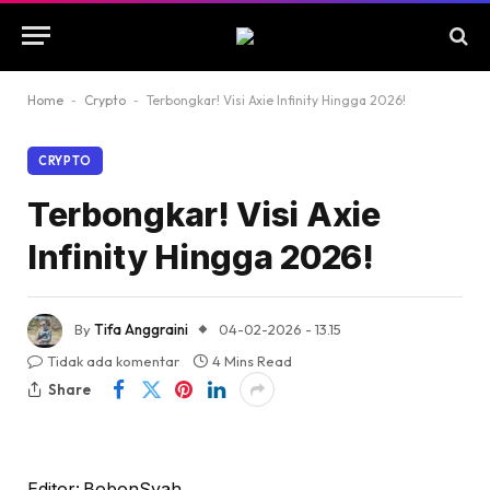
Home
-
Crypto
-
Terbongkar! Visi Axie Infinity Hingga 2026!
CRYPTO
Terbongkar! Visi Axie
Infinity Hingga 2026!
By
Tifa Anggraini
04-02-2026 - 13.15
Tidak ada komentar
4 Mins Read
Share
Editor: BobonSyah