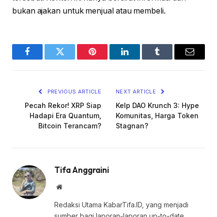
bukan ajakan untuk menjual atau membeli.
Facebook
Twitter
Pinterest
LinkedIn
Tumblr
Email
PREVIOUS ARTICLE
NEXT ARTICLE
Pecah Rekor! XRP Siap
Kelp DAO Krunch 3: Hype
Hadapi Era Quantum,
Komunitas, Harga Token
Bitcoin Terancam?
Stagnan?
Tifa Anggraini
Website
Redaksi Utama KabarTifa.ID, yang menjadi
sumber bagi laporan-laporan up-to-date