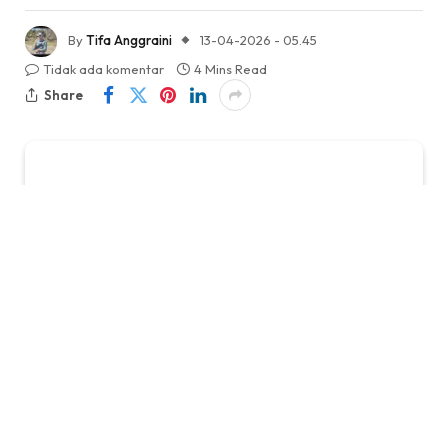
By
Tifa Anggraini
13-04-2026 - 05.45
Tidak ada komentar
4 Mins Read
Share
Editor: BobonSyah