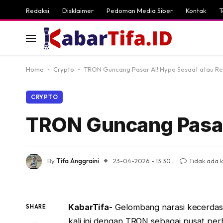
Redaksi
Disklaimer
Pedoman Media Siber
Kontak
T
Home
-
Crypto
-
TRON Guncang Pasar AI! Hype Sesaat atau Re
CRYPTO
TRON Guncang Pasar 
By
Tifa Anggraini
23-04-2026 - 13.30
Tidak ada 
KabarTifa-
Gelombang narasi kecerdasa
SHARE
kali ini dengan TRON sebagai pusat perh