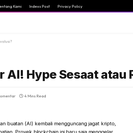
entang Kami
Indexs Post
Privacy Policy
volusi?
AI! Hype Sesaat atau 
komentar
4 Mins Read
n buatan (AI) kembali mengguncang jagat kripto,
atian. Proyek blockchain ini baru saja menggelar