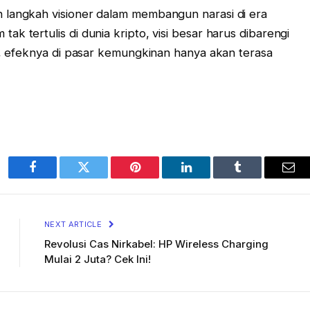
 langkah visioner dalam membangun narasi di era
k tertulis di dunia kripto, visi besar harus dibarengi
ba, efeknya di pasar kemungkinan hanya akan terasa
Facebook
Twitter
Pinterest
LinkedIn
Tumblr
Ema
NEXT ARTICLE
Revolusi Cas Nirkabel: HP Wireless Charging
Mulai 2 Juta? Cek Ini!