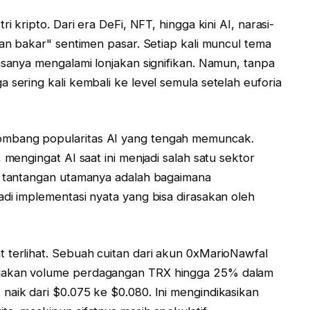
i kripto. Dari era DeFi, NFT, hingga kini AI, narasi-
han bakar" sentimen pasar. Setiap kali muncul tema
asanya mengalami lonjakan signifikan. Namun, tanpa
 sering kali kembali ke level semula setelah euforia
ombang popularitas AI yang tengah memuncak.
 mengingat AI saat ini menjadi salah satu sektor
n, tantangan utamanya adalah bagaimana
adi implementasi nyata yang bisa dirasakan oleh
 terlihat. Sebuah cuitan dari akun 0xMarioNawfal
njakan volume perdagangan TRX hingga 25% dalam
naik dari $0.075 ke $0.080. Ini mengindikasikan