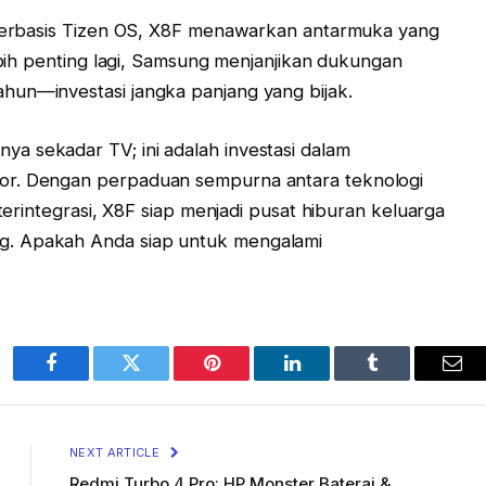
I berbasis Tizen OS, X8F menawarkan antarmuka yang
Lebih penting lagi, Samsung menjanjikan dukungan
hun—investasi jangka panjang yang bijak.
a sekadar TV; ini adalah investasi dalam
or. Dengan perpaduan sempurna antara teknologi
 terintegrasi, X8F siap menjadi pusat hiburan keluarga
g. Apakah Anda siap untuk mengalami
Facebook
Twitter
Pinterest
LinkedIn
Tumblr
Ema
NEXT ARTICLE
Redmi Turbo 4 Pro: HP Monster Baterai &