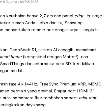
 Istimewa : techdaily.id
gan ketebalan hanya 2,7 cm dan panel
edge-to-edge
,
rior rumah Anda. Lebih dari itu, Samsung
an menyertakan remote bertenaga surya—langkah
ankan. DeepSeek-R1, asisten AI canggih, memahami
smart home
(kompatibel dengan Matter!), dan
t SmartThings dan antarmuka peta 3D, kendalikan
ngan mudah.
resh rate 4K 144Hz, FreeSync Premium VRR, MEMC,
man bermain yang optimal. Empat port HDMI 2.1
atas, sementara fitur tambahan seperti
mini-map
eningkatkan daya saing.