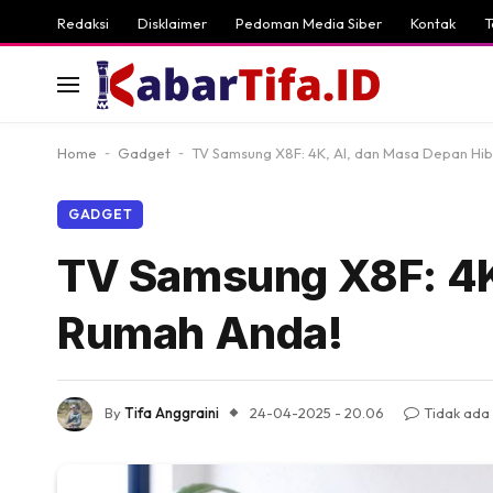
Redaksi
Disklaimer
Pedoman Media Siber
Kontak
T
Home
-
Gadget
-
TV Samsung X8F: 4K, AI, dan Masa Depan Hib
GADGET
TV Samsung X8F: 4K,
Rumah Anda!
By
Tifa Anggraini
24-04-2025 - 20.06
Tidak ada