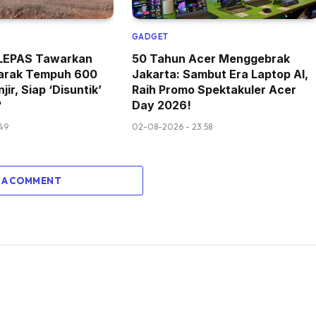
GADGET
k LEPAS Tawarkan
50 Tahun Acer Menggebrak
arak Tempuh 600
Jakarta: Sambut Era Laptop AI,
jir, Siap ‘Disuntik’
Raih Promo Spektakuler Acer
?
Day 2026!
49
02-08-2026 - 23.58
 A COMMENT