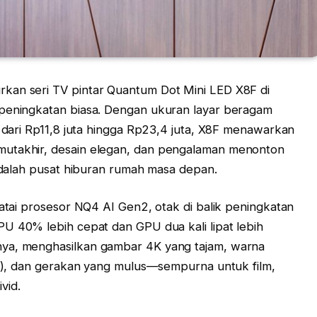
kan seri TV pintar Quantum Dot Mini LED X8F di
 peningkatan biasa. Dengan ukuran layar beragam
i dari Rp11,8 juta hingga Rp23,4 juta, X8F menawarkan
mutakhir, desain elegan, dan pengalaman menonton
 adalah pusat hiburan rumah masa depan.
jatai prosesor NQ4 AI Gen2, otak di balik peningkatan
PU 40% lebih cepat dan GPU dua kali lipat lebih
nya, menghasilkan gambar 4K yang tajam, warna
ed!), dan gerakan yang mulus—sempurna untuk film,
vid.