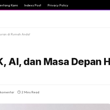
entang Kami
Indexs Post
Privacy Policy
uran di Rumah Anda!
 AI, dan Masa Depan H
 komentar
2 Mins Read