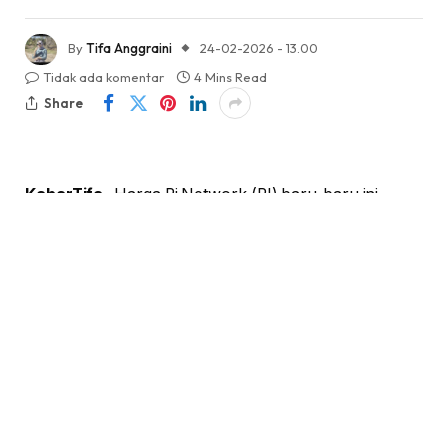
By
Tifa Anggraini
24-02-2026 - 13.00
Tidak ada komentar
4 Mins Read
Share
KabarTifa-
Harga Pi Network (PI) baru-baru ini
menunjukkan lonjakan signifikan, bergerak
independen dari tren pasar kripto global yang sedang
tertekan. Token ini berhasil naik 3,29% dalam 24 jam
terakhir, mencapai level $0,163. Pergerakan ini
memantik optimisme di kalangan komunitasnya,
terutama saat Bitcoin (BTC) dan aset kripto lainnya
justru mengalami koreksi.
Lonjakan ini menjadi anomali yang menarik,