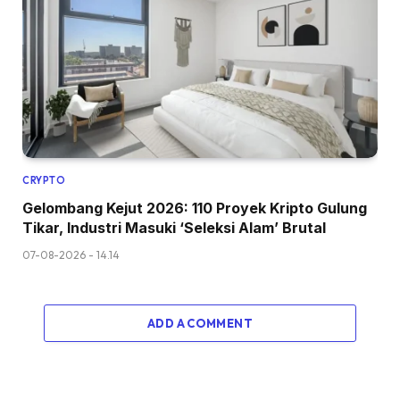
CRYPTO
Gelombang Kejut 2026: 110 Proyek Kripto Gulung
Tikar, Industri Masuki ‘Seleksi Alam’ Brutal
07-08-2026 - 14.14
ADD A COMMENT