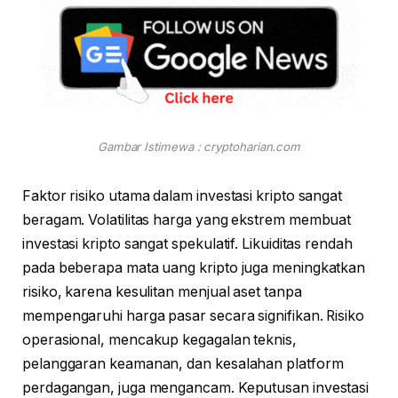
Gambar Istimewa : cryptoharian.com
Faktor risiko utama dalam investasi kripto sangat
beragam. Volatilitas harga yang ekstrem membuat
investasi kripto sangat spekulatif. Likuiditas rendah
pada beberapa mata uang kripto juga meningkatkan
risiko, karena kesulitan menjual aset tanpa
mempengaruhi harga pasar secara signifikan. Risiko
operasional, mencakup kegagalan teknis,
pelanggaran keamanan, dan kesalahan platform
perdagangan, juga mengancam. Keputusan investasi