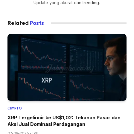
Update yang akurat dan trending.
Related
Posts
CRYPTO
XRP Tergelincir ke US$1,02: Tekanan Pasar dan
Aksi Jual Dominasi Perdagangan
07-08-2026 - 19.11