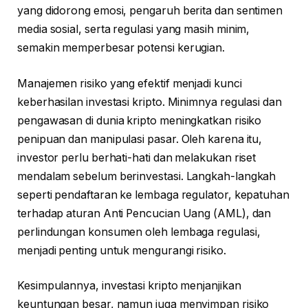
yang didorong emosi, pengaruh berita dan sentimen
media sosial, serta regulasi yang masih minim,
semakin memperbesar potensi kerugian.
Manajemen risiko yang efektif menjadi kunci
keberhasilan investasi kripto. Minimnya regulasi dan
pengawasan di dunia kripto meningkatkan risiko
penipuan dan manipulasi pasar. Oleh karena itu,
investor perlu berhati-hati dan melakukan riset
mendalam sebelum berinvestasi. Langkah-langkah
seperti pendaftaran ke lembaga regulator, kepatuhan
terhadap aturan Anti Pencucian Uang (AML), dan
perlindungan konsumen oleh lembaga regulasi,
menjadi penting untuk mengurangi risiko.
Kesimpulannya, investasi kripto menjanjikan
keuntungan besar, namun juga menyimpan risiko