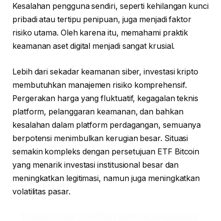
Kesalahan pengguna sendiri, seperti kehilangan kunci
pribadi atau tertipu penipuan, juga menjadi faktor
risiko utama. Oleh karena itu, memahami praktik
keamanan aset digital menjadi sangat krusial.
Lebih dari sekadar keamanan siber, investasi kripto
membutuhkan manajemen risiko komprehensif.
Pergerakan harga yang fluktuatif, kegagalan teknis
platform, pelanggaran keamanan, dan bahkan
kesalahan dalam platform perdagangan, semuanya
berpotensi menimbulkan kerugian besar. Situasi
semakin kompleks dengan persetujuan ETF Bitcoin
yang menarik investasi institusional besar dan
meningkatkan legitimasi, namun juga meningkatkan
volatilitas pasar.