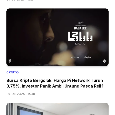
CRYPTO
Bursa Kripto Bergolak: Harga Pi Network Turun
3,75%, Investor Panik Ambil Untung Pasca Reli?
07-08-2026 - 16.38