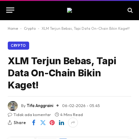
Home
-
Crypto
-
XLM Terjun Bebas, Tapi Data On-Chain Bikin Kaget!
CRYPTO
XLM Terjun Bebas, Tapi
Data On-Chain Bikin
Kaget!
By
Tifa Anggraini
06-02-2026 - 05.45
Tidak ada komentar
4 Mins Read
Share