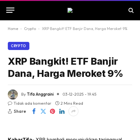
Home
-
Crypto
-
XRP Bangkit! ETF Banjir Dana, Harga Meroket 9%
CRYPTO
XRP Bangkit! ETF Banjir
Dana, Harga Meroket 9%
By
Tifa Anggraini
03-12-2025 - 19.45
Tidak ada komentar
2 Mins Read
Share
KabarTifa-
XRP kembali menunjukkan taringnya!