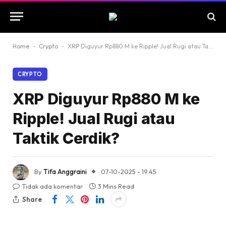
Home
-
Crypto
-
XRP Diguyur Rp880 M ke Ripple! Jual Rugi atau Taktik Cerdik?
CRYPTO
XRP Diguyur Rp880 M ke
Ripple! Jual Rugi atau
Taktik Cerdik?
By
Tifa Anggraini
07-10-2025 - 19.45
Tidak ada komentar
3 Mins Read
Share