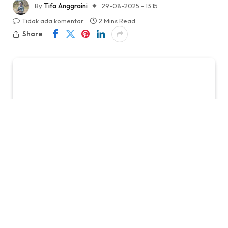
By
Tifa Anggraini
29-08-2025 - 13.15
Tidak ada komentar
2 Mins Read
Share
KabarTifa-
Raksasa manajemen aset global,
BlackRock, kembali membuat gempar pasar kripto.