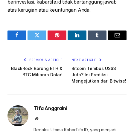
berinvestasi. kabartifa.id tidak bertanggung jawab
atas kerugian atau keuntungan Anda.
Facebook
Twitter
Pinterest
LinkedIn
Tumblr
Email
PREVIOUS ARTICLE
NEXT ARTICLE
BlackRock Borong ETH &
Bitcoin Tembus US$3
BTC Miliaran Dolar!
Juta? Ini Prediksi
Mengejutkan dari Bitwise!
Tifa Anggraini
Website
Redaksi Utama KabarTifa.ID, yang menjadi