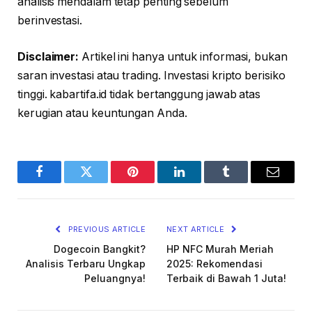
analisis mendalam tetap penting sebelum
berinvestasi.
Disclaimer:
Artikel ini hanya untuk informasi, bukan
saran investasi atau trading. Investasi kripto berisiko
tinggi. kabartifa.id tidak bertanggung jawab atas
kerugian atau keuntungan Anda.
Facebook
Twitter
Pinterest
LinkedIn
Tumblr
Email
PREVIOUS ARTICLE
NEXT ARTICLE
Dogecoin Bangkit?
HP NFC Murah Meriah
Analisis Terbaru Ungkap
2025: Rekomendasi
Peluangnya!
Terbaik di Bawah 1 Juta!