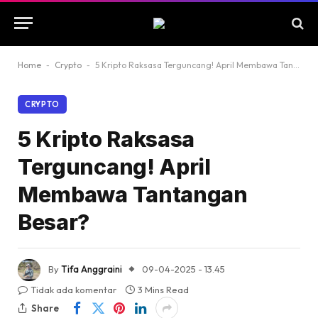
Home
-
Crypto
-
5 Kripto Raksasa Terguncang! April Membawa Tantangan Besar?
CRYPTO
5 Kripto Raksasa
Terguncang! April
Membawa Tantangan
Besar?
By
Tifa Anggraini
09-04-2025 - 13.45
Tidak ada komentar
3 Mins Read
Share