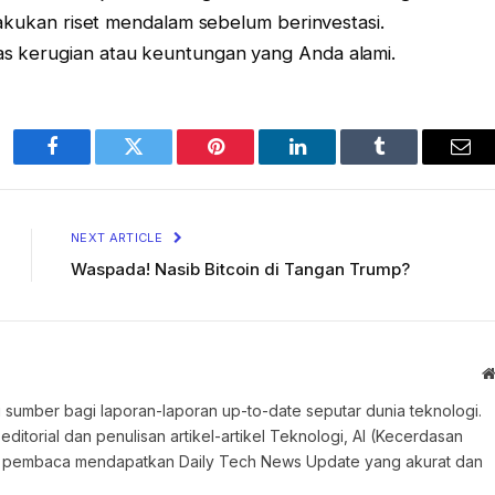
. Lakukan riset mendalam sebelum berinvestasi.
tas kerugian atau keuntungan yang Anda alami.
Facebook
Twitter
Pinterest
LinkedIn
Tumblr
Ema
NEXT ARTICLE
Waspada! Nasib Bitcoin di Tangan Trump?
 sumber bagi laporan-laporan up-to-date seputar dunia teknologi.
torial dan penulisan artikel-artikel Teknologi, AI (Kecerdasan
an pembaca mendapatkan Daily Tech News Update yang akurat dan