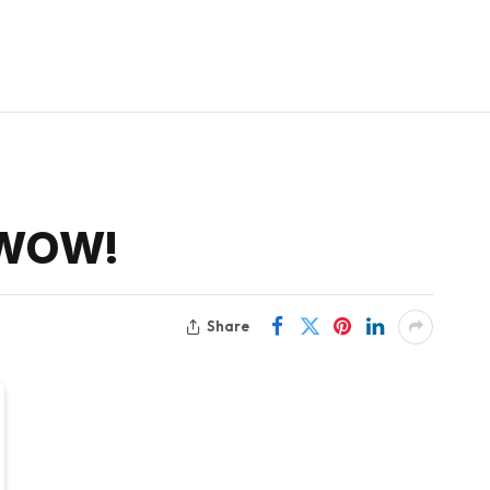
…WOW!
Share