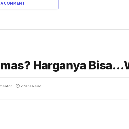
 A COMMENT
r Emas? Harganya Bisa
omentar
2 Mins Read