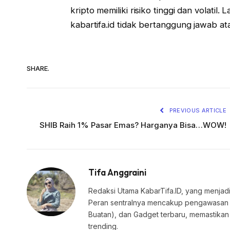
kripto memiliki risiko tinggi dan volatil
kabartifa.id tidak bertanggung jawab a
SHARE.
PREVIOUS ARTICLE
SHIB Raih 1% Pasar Emas? Harganya Bisa…WOW!
Tifa Anggraini
Redaksi Utama KabarTifa.ID, yang menjadi
Peran sentralnya mencakup pengawasan edi
Buatan), dan Gadget terbaru, memastik
trending.