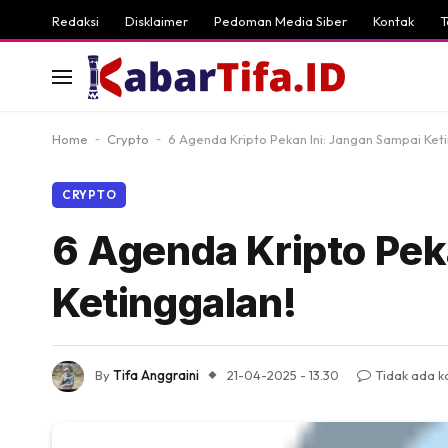
Redaksi
Disklaimer
Pedoman Media Siber
Kontak
T
Home
-
Crypto
-
6 Agenda Kripto Pekan Ini: Jangan Sampai Ket
CRYPTO
6 Agenda Kripto Pek
Ketinggalan!
By
Tifa Anggraini
21-04-2025 - 13.30
Tidak ada 