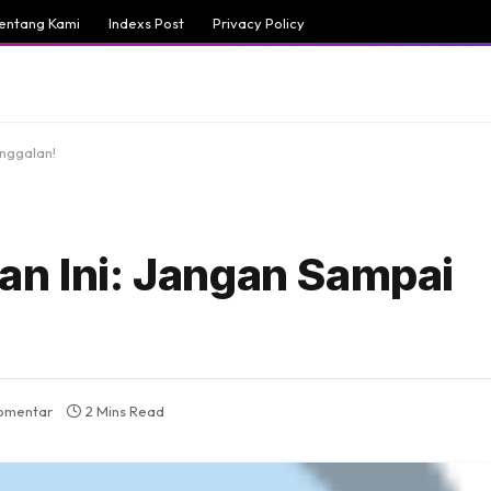
entang Kami
Indexs Post
Privacy Policy
inggalan!
an Ini: Jangan Sampai
komentar
2 Mins Read