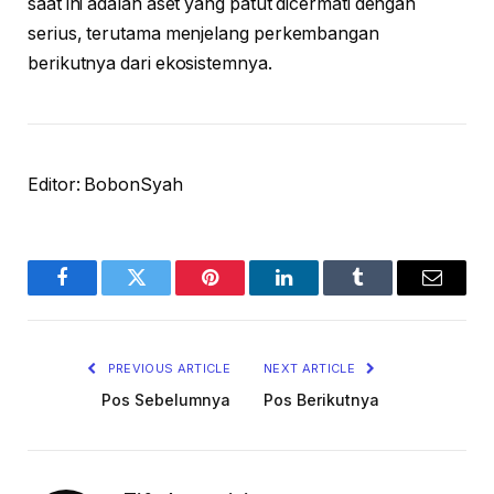
saat ini adalah aset yang patut dicermati dengan
serius, terutama menjelang perkembangan
berikutnya dari ekosistemnya.
Editor: BobonSyah
Facebook
Twitter
Pinterest
LinkedIn
Tumblr
Email
PREVIOUS ARTICLE
NEXT ARTICLE
Pos Sebelumnya
Pos Berikutnya