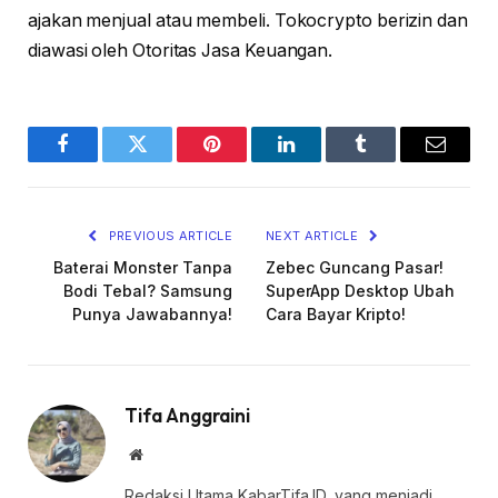
ajakan menjual atau membeli. Tokocrypto berizin dan
diawasi oleh Otoritas Jasa Keuangan.
Facebook
Twitter
Pinterest
LinkedIn
Tumblr
Email
PREVIOUS ARTICLE
NEXT ARTICLE
Baterai Monster Tanpa
Zebec Guncang Pasar!
Bodi Tebal? Samsung
SuperApp Desktop Ubah
Punya Jawabannya!
Cara Bayar Kripto!
Tifa Anggraini
Website
Redaksi Utama KabarTifa.ID, yang menjadi