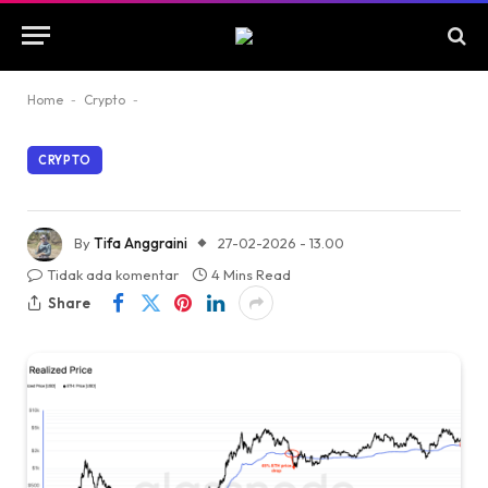
Home
-
Crypto
-
CRYPTO
By
Tifa Anggraini
27-02-2026 - 13.00
Tidak ada komentar
4 Mins Read
Share