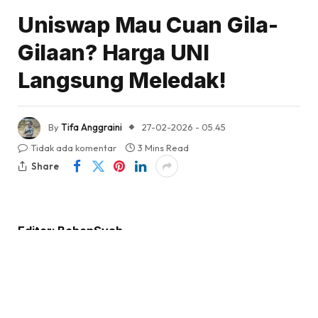
Uniswap Mau Cuan Gila-
Gilaan? Harga UNI
Langsung Meledak!
By
Tifa Anggraini
27-02-2026 - 05.45
Tidak ada komentar
3 Mins Read
Share
Editor: BobonSyah
KabarTifa-
Token Uniswap (UNI) menunjukkan
performa impresif dengan lonjakan harga sekitar 15%
dalam 24 jam terakhir. Kenaikan ini secara signifikan