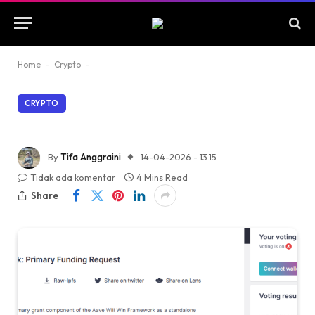
Home
-
Crypto
-
CRYPTO
By
Tifa Anggraini
14-04-2026 - 13.15
Tidak ada komentar
4 Mins Read
Share