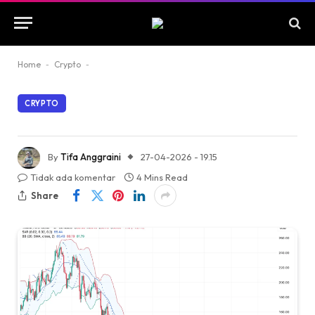
Home
-
Crypto
-
CRYPTO
By
Tifa Anggraini
27-04-2026 - 19.15
Tidak ada komentar
4 Mins Read
Share