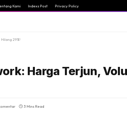
entang Kami
Indexs Post
Privacy Policy
 Hilang 29%!
ork: Harga Terjun, Vol
 komentar
3 Mins Read