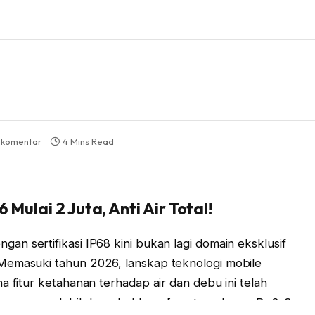
 komentar
4 Mins Read
 Mulai 2 Juta, Anti Air Total!
an sertifikasi IP68 kini bukan lagi domain eksklusif
Memasuki tahun 2026, lanskap teknologi mobile
a fitur ketahanan terhadap air dan debu ini telah
asar yang lebih luas, bahkan di rentang harga Rp2-3