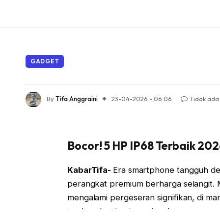
GADGET
By
Tifa Anggraini
23-04-2026 - 06.06
Tidak ada
Bocor! 5 HP IP68 Terbaik 2026
KabarTifa-
Era smartphone tangguh deng
perangkat premium berharga selangit. 
mengalami pergeseran signifikan, di man
terdemokratisasi, menjangkau segmen p