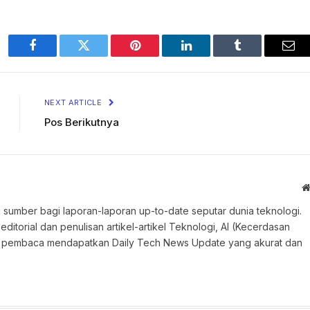
Facebook
Twitter
Pinterest
LinkedIn
Tumblr
Ema
NEXT ARTICLE
Pos Berikutnya
 sumber bagi laporan-laporan up-to-date seputar dunia teknologi.
torial dan penulisan artikel-artikel Teknologi, AI (Kecerdasan
an pembaca mendapatkan Daily Tech News Update yang akurat dan