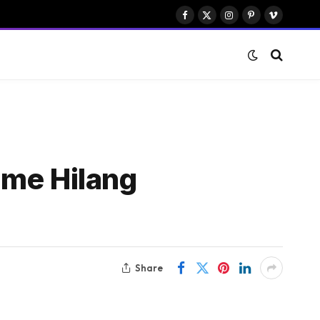
Facebook
X
Instagram
Pinterest
Vimeo
(Twitter)
ume Hilang
Share