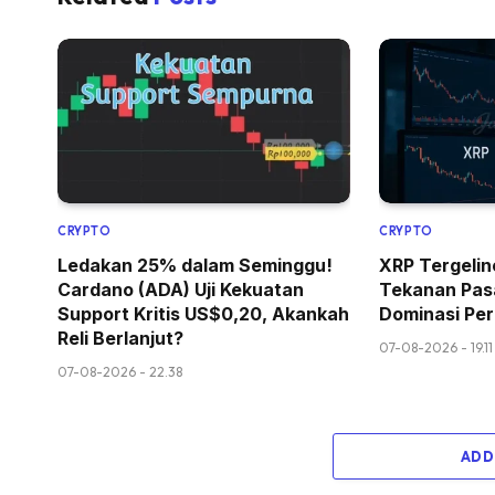
CRYPTO
CRYPTO
Ledakan 25% dalam Seminggu!
XRP Tergelin
Cardano (ADA) Uji Kekuatan
Tekanan Pasa
Support Kritis US$0,20, Akankah
Dominasi Pe
Reli Berlanjut?
07-08-2026 - 19.11
07-08-2026 - 22.38
ADD