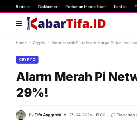
Redaksi
Disklaimer
Pedoman Media Siber
Kontak
T
Home
-
Crypto
-
Alarm Merah Pi Network: Harga Terjun, Volume
CRYPTO
Alarm Merah Pi Netw
29%!
By
Tifa Anggraini
23-04-2026 - 13.00
Tidak ada