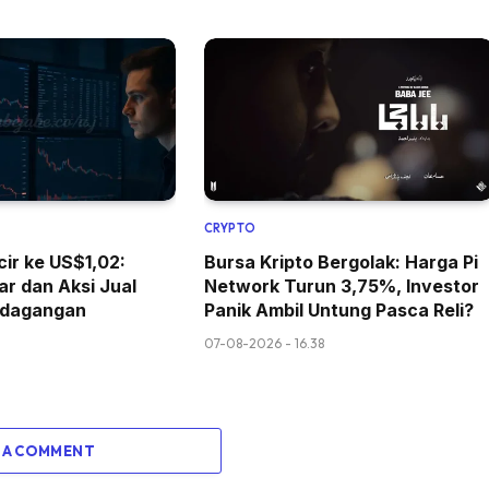
CRYPTO
cir ke US$1,02:
Bursa Kripto Bergolak: Harga Pi
r dan Aksi Jual
Network Turun 3,75%, Investor
rdagangan
Panik Ambil Untung Pasca Reli?
07-08-2026 - 16.38
 A COMMENT