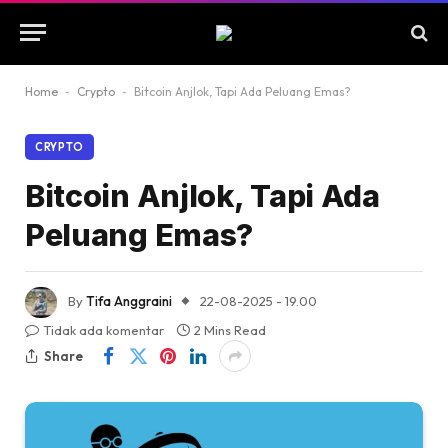
Home
-
Crypto
-
Bitcoin Anjlok, Tapi Ada Peluang Emas?
CRYPTO
Bitcoin Anjlok, Tapi Ada
Peluang Emas?
By
Tifa Anggraini
22-08-2025 - 19.00
Tidak ada komentar
2 Mins Read
Share