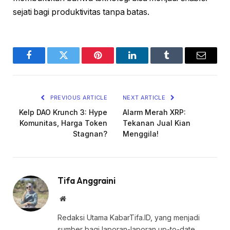
sejati bagi produktivitas tanpa batas.
Facebook
Twitter
Pinterest
LinkedIn
Tumblr
Email
PREVIOUS ARTICLE
NEXT ARTICLE
Kelp DAO Krunch 3: Hype
Alarm Merah XRP:
Komunitas, Harga Token
Tekanan Jual Kian
Stagnan?
Menggila!
Tifa Anggraini
Website
Redaksi Utama KabarTifa.ID, yang menjadi
sumber bagi laporan-laporan up-to-date