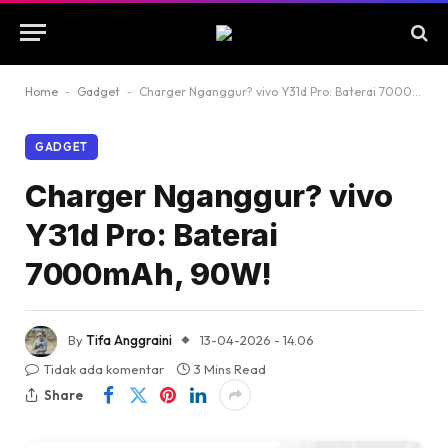
Home
-
Gadget
-
Charger Nganggur? vivo Y31d Pro: Baterai 7000mAh, 90W!
GADGET
Charger Nganggur? vivo
Y31d Pro: Baterai
7000mAh, 90W!
By
Tifa Anggraini
13-04-2026 - 14.06
Tidak ada komentar
3 Mins Read
Share