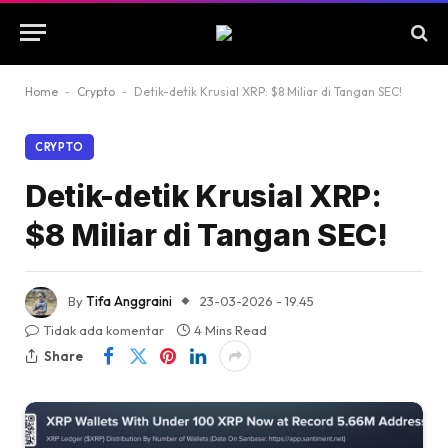
Home
-
Crypto
-
Detik-detik Krusial XRP: $8 Miliar di Tangan SEC!
CRYPTO
Detik-detik Krusial XRP:
$8 Miliar di Tangan SEC!
By
Tifa Anggraini
23-03-2026 - 19.45
Tidak ada komentar
4 Mins Read
Share