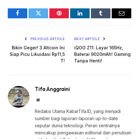
Facebook
Twitter
Pinterest
LinkedIn
Tumblr
Email
PREVIOUS ARTICLE
NEXT ARTICLE
Bikin Geger! 3 Altcoin Ini
iQOO Z11: Layar 165Hz,
Siap Picu Likuidasi Rp11,5
Baterai 9020mAh! Gaming
T!
Tanpa Henti!
Tifa Anggraini
Website
Redaksi Utama KabarTifa.ID, yang menjadi
sumber bagi laporan-laporan up-to-date
seputar dunia teknologi. Peran sentralnya
mencakup pengawasan editorial dan penulisan