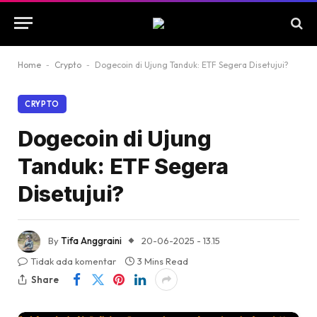
Home
-
Crypto
-
Dogecoin di Ujung Tanduk: ETF Segera Disetujui?
CRYPTO
Dogecoin di Ujung
Tanduk: ETF Segera
Disetujui?
By
Tifa Anggraini
20-06-2025 - 13.15
Tidak ada komentar
3 Mins Read
Share