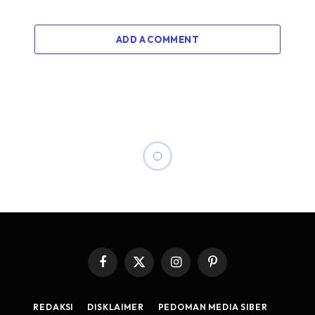
ADD A COMMENT
CRYPTO
Dogecoin Bakal Terbang
Tinggi? X Siap Luncurkan
Layanan Kripto!