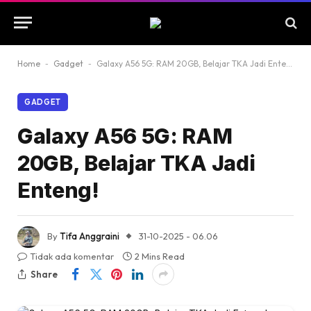
Home
-
Gadget
-
Galaxy A56 5G: RAM 20GB, Belajar TKA Jadi Enteng!
GADGET
Galaxy A56 5G: RAM
20GB, Belajar TKA Jadi
Enteng!
By
Tifa Anggraini
31-10-2025 - 06.06
Tidak ada komentar
2 Mins Read
Share