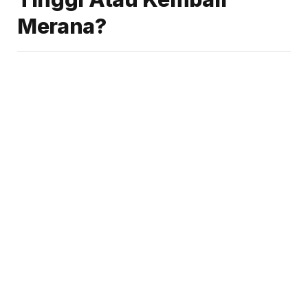
Merana?
By
Tifa Anggraini
31-10-2025 - 05.15
Tidak ada komentar
3 Mins Read
Share