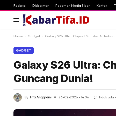
Redaksi
Disklaimer
Pedoman Media Siber
Kontak
T
Home
-
Gadget
-
Galaxy S26 Ultra: Chipset Monster AI Terbar
GADGET
Galaxy S26 Ultra: C
Guncang Dunia!
By
Tifa Anggraini
26-02-2026 - 14.06
Tidak ada 