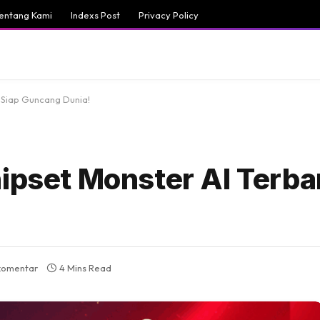
entang Kami
Indexs Post
Privacy Policy
u Siap Guncang Dunia!
hipset Monster AI Terba
komentar
4 Mins Read