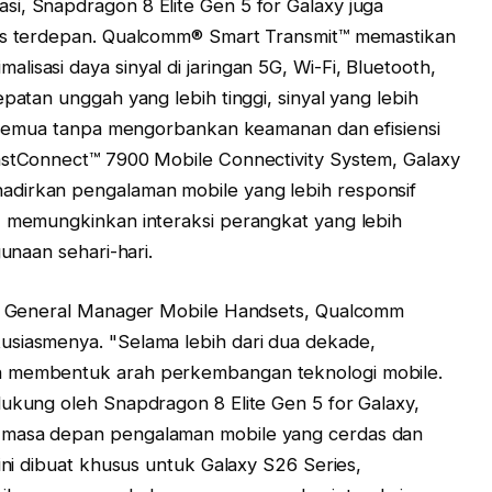
i, Snapdragon 8 Elite Gen 5 for Galaxy juga
tas terdepan. Qualcomm® Smart Transmit™ memastikan
isasi daya sinyal di jaringan 5G, Wi-Fi, Bluetooth,
patan unggah yang lebih tinggi, sinyal yang lebih
s, semua tanpa mengorbankan keamanan dan efisiensi
FastConnect™ 7900 Mobile Connectivity System, Galaxy
adirkan pengalaman mobile yang lebih responsif
, memungkinkan interaksi perangkat yang lebih
gunaan sehari-hari.
dan General Manager Mobile Handsets, Qualcomm
usiasmenya. "Selama lebih dari dua dekade,
h membentuk arah perkembangan teknologi mobile.
dukung oleh Snapdragon 8 Elite Gen 5 for Galaxy,
 masa depan pengalaman mobile yang cerdas dan
 ini dibuat khusus untuk Galaxy S26 Series,