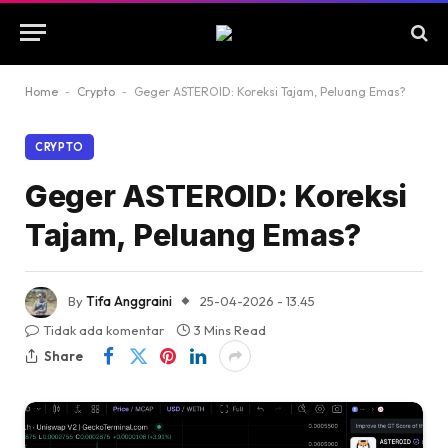
Home
-
Crypto
-
Geger ASTEROID: Koreksi Tajam, Peluang Emas?
CRYPTO
Geger ASTEROID: Koreksi
Tajam, Peluang Emas?
By
Tifa Anggraini
25-04-2026 - 13.45
Tidak ada komentar
3 Mins Read
Share