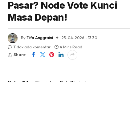
Pasar? Node Vote Kunci
Masa Depan!
By
Tifa Anggraini
25-04-2026 - 13.30
Tidak ada komentar
4 Mins Read
Share
KabarTifa-
Ekosistem GalaChain baru saja
menyelesaikan tahapan krusial dengan ditutupnya
proses Node Vote pada 24 April 2026. Mekanisme
tata kelola ini menjadi pilar penting bagi komunitas
operator node untuk secara aktif membentuk arah
pengembangan jaringan, menandai langkah strategis
dalam evolusi platform ini.