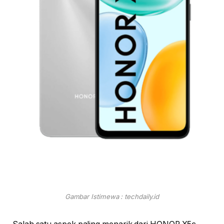
Gambar Istimewa : techdaily.id