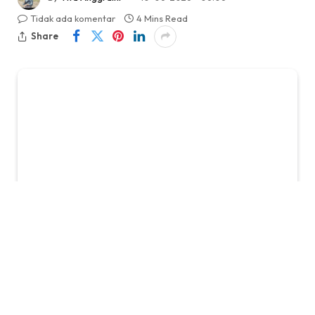
Tidak ada komentar
4 Mins Read
Share
Terungkap! 5 Realme RAM 12GB 2026:
Performa Tanpa Batas!