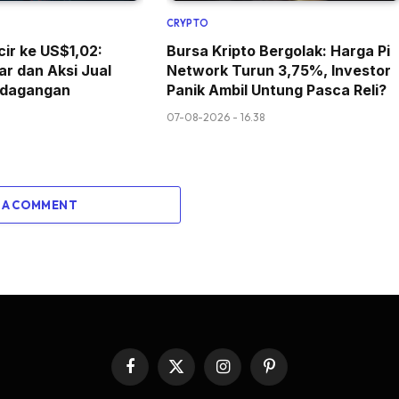
CRYPTO
cir ke US$1,02:
Bursa Kripto Bergolak: Harga Pi
r dan Aksi Jual
Network Turun 3,75%, Investor
rdagangan
Panik Ambil Untung Pasca Reli?
07-08-2026 - 16.38
 A COMMENT
Facebook
X
Instagram
Pinterest
(Twitter)