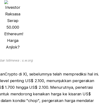
ar Istimewa : s.w.org
anCrypto di X), sebelumnya telah memprediksi hal ini.
level penting US$ 2.100, menunjukkan pergerakan
 US$ 1.700 hingga US$ 2.100. Menurutnya, penetrasi
l untuk mendorong kenaikan harga ke kisaran US$
ih dalam kondisi "chop", pergerakan harga mendatar