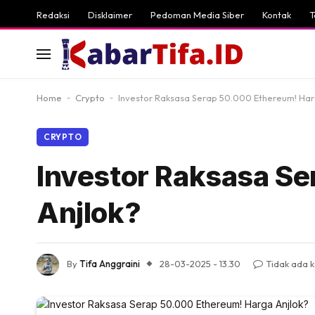
Redaksi
Disklaimer
Pedoman Media Siber
Kontak
T
Home
-
Crypto
-
Investor Raksasa Serap 50.000 Ethereum! Har
CRYPTO
Investor Raksasa S
Anjlok?
By
Tifa Anggraini
28-03-2025 - 13.30
Tidak ada 