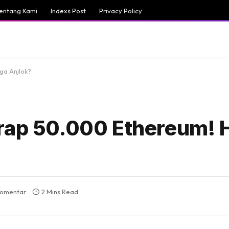
entang Kami
Indexs Post
Privacy Policy
ga Anjlok?
erap 50.000 Ethereum! 
komentar
2 Mins Read