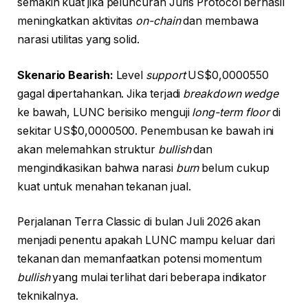
semakin kuat jika peluncuran Juris Protocol berhasil
meningkatkan aktivitas
on-chain
dan membawa
narasi utilitas yang solid.
Skenario Bearish:
Level
support
US$0,0000550
gagal dipertahankan. Jika terjadi
breakdown wedge
ke bawah, LUNC berisiko menguji
long-term floor
di
sekitar US$0,0000500. Penembusan ke bawah ini
akan melemahkan struktur
bullish
dan
mengindikasikan bahwa narasi
burn
belum cukup
kuat untuk menahan tekanan jual.
Perjalanan Terra Classic di bulan Juli 2026 akan
menjadi penentu apakah LUNC mampu keluar dari
tekanan dan memanfaatkan potensi momentum
bullish
yang mulai terlihat dari beberapa indikator
teknikalnya.