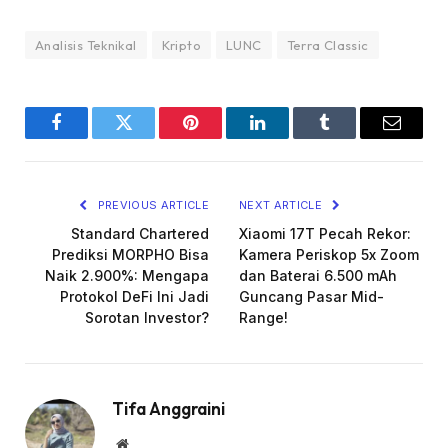
Analisis Teknikal
Kripto
LUNC
Terra Classic
Facebook
Twitter
Pinterest
LinkedIn
Tumblr
Email
PREVIOUS ARTICLE
NEXT ARTICLE
Standard Chartered
Xiaomi 17T Pecah Rekor:
Prediksi MORPHO Bisa
Kamera Periskop 5x Zoom
Naik 2.900%: Mengapa
dan Baterai 6.500 mAh
Protokol DeFi Ini Jadi
Guncang Pasar Mid-
Sorotan Investor?
Range!
Tifa Anggraini
Website