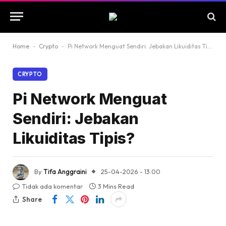
Home
-
Crypto
-
Pi Network Menguat Sendiri: Jebakan Likuiditas Tipis?
CRYPTO
Pi Network Menguat
Sendiri: Jebakan
Likuiditas Tipis?
By
Tifa Anggraini
25-04-2026 - 13.00
Tidak ada komentar
3 Mins Read
Share