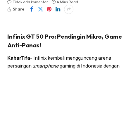
Tidak ada komentar
4 Mins Read
Share
Infinix GT 50 Pro: Pendingin Mikro, Game
Anti-Panas!
KabarTifa-
Infinix kembali mengguncang arena
persaingan
smartphone
gaming di Indonesia dengan
peluncuran Infinix GT 50 Pro, sebuah perangkat
yang tidak hanya menjanjikan performa buas, tetapi
juga memperkenalkan inovasi pendinginan
revolusioner. Dirancang khusus untuk para
gamer
yang mendambakan pengalaman bermain kelas atas
tanpa harus menguras dompet, GT 50 Pro hadir
sebagai pilar utama dalam ekosistem GT Verse yang
lebih luas. Langkah ini menegaskan komitmen Infinix