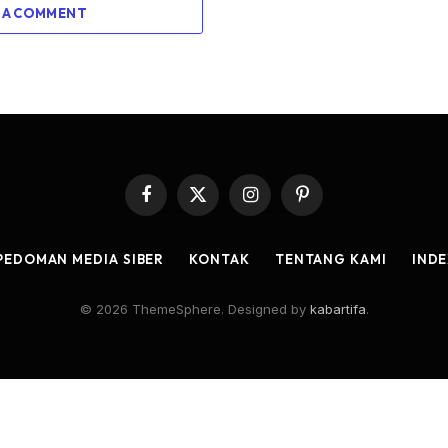
 A COMMENT
Facebook
X
Instagram
Pinterest
(Twitter)
PEDOMAN MEDIA SIBER
KONTAK
TENTANG KAMI
INDE
© 2026 ThemeSphere. Designed by
kabartifa
.