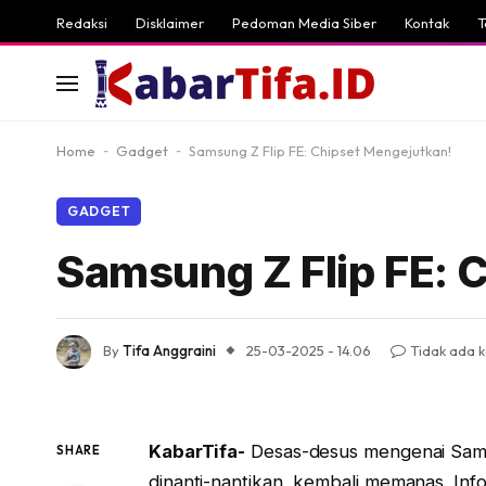
Redaksi
Disklaimer
Pedoman Media Siber
Kontak
T
Home
-
Gadget
-
Samsung Z Flip FE: Chipset Mengejutkan!
GADGET
Samsung Z Flip FE: 
By
Tifa Anggraini
25-03-2025 - 14.06
Tidak ada 
KabarTifa-
Desas-desus mengenai Samsu
SHARE
dinanti-nantikan, kembali memanas. Inf