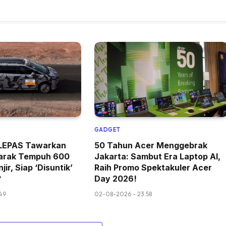
GADGET
k LEPAS Tawarkan
50 Tahun Acer Menggebrak
arak Tempuh 600
Jakarta: Sambut Era Laptop AI,
jir, Siap ‘Disuntik’
Raih Promo Spektakuler Acer
?
Day 2026!
49
02-08-2026 - 23.58