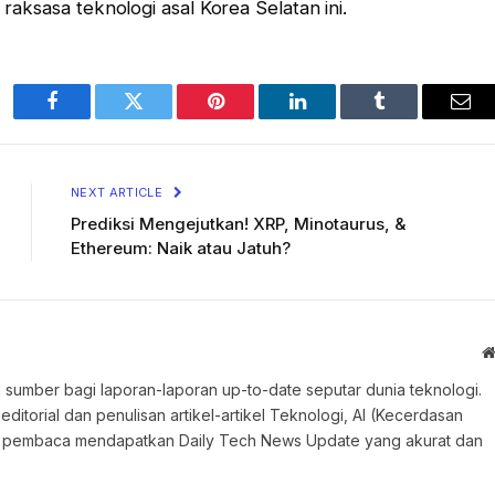
 raksasa teknologi asal Korea Selatan ini.
Facebook
Twitter
Pinterest
LinkedIn
Tumblr
Ema
NEXT ARTICLE
Prediksi Mengejutkan! XRP, Minotaurus, &
Ethereum: Naik atau Jatuh?
 sumber bagi laporan-laporan up-to-date seputar dunia teknologi.
torial dan penulisan artikel-artikel Teknologi, AI (Kecerdasan
an pembaca mendapatkan Daily Tech News Update yang akurat dan