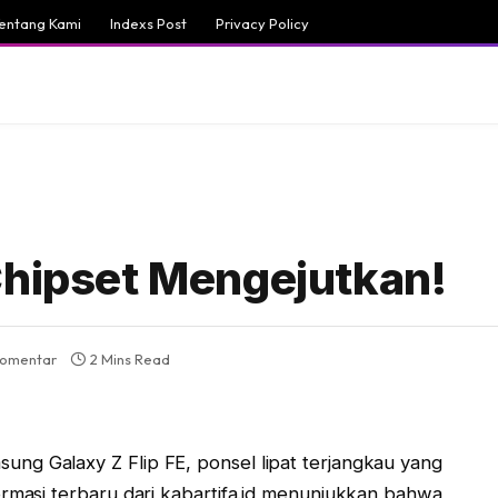
entang Kami
Indexs Post
Privacy Policy
Chipset Mengejutkan!
komentar
2 Mins Read
ng Galaxy Z Flip FE, ponsel lipat terjangkau yang
ormasi terbaru dari kabartifa.id menunjukkan bahwa