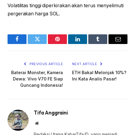
Volatilitas tinggi diperkirakan akan terus menyelimuti
pergerakan harga SOL.
Facebook
Twitter
Pinterest
LinkedIn
Tumblr
Email
PREVIOUS ARTICLE
NEXT ARTICLE
Baterai Monster, Kamera
ETH Bakal Melonjak 10%?
Dewa: Vivo V70 FE Siap
Ini Kata Analis Pasar!
Guncang Indonesia!
Tifa Anggraini
Website
Redaksi Utama KabarTifa.ID, yang menjadi