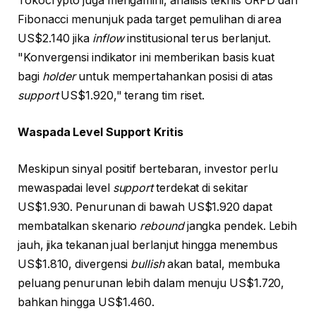
Tokocrypto juga mengamini, analisis teknis URPD dan
Fibonacci menunjuk pada target pemulihan di area
US$2.140 jika
inflow
institusional terus berlanjut.
"Konvergensi indikator ini memberikan basis kuat
bagi
holder
untuk mempertahankan posisi di atas
support
US$1.920," terang tim riset.
Waspada Level Support Kritis
Meskipun sinyal positif bertebaran, investor perlu
mewaspadai level
support
terdekat di sekitar
US$1.930. Penurunan di bawah US$1.920 dapat
membatalkan skenario
rebound
jangka pendek. Lebih
jauh, jika tekanan jual berlanjut hingga menembus
US$1.810, divergensi
bullish
akan batal, membuka
peluang penurunan lebih dalam menuju US$1.720,
bahkan hingga US$1.460.