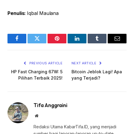
Penulis:
Iqbal Maulana
Facebook
Twitter
Pinterest
LinkedIn
Tumblr
Email
PREVIOUS ARTICLE
NEXT ARTICLE
HP Fast Charging 67W: 5
Bitcoin Jeblok Lagi! Apa
Pilihan Terbaik 2025!
yang Terjadi?
Tifa Anggraini
Website
Redaksi Utama KabarTifa.ID, yang menjadi
sumber bagi laporan-laporan up-to-date