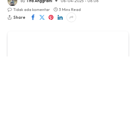
By
Tifa Anggraini
08-04-2025 - 06.06
Tidak ada komentar
3 Mins Read
Share
KabarTifa-
Di era serba cepat ini, kebutuhan akan
smartphone dengan pengisian daya cepat (fast