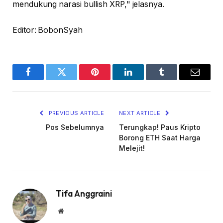
mendukung narasi bullish XRP," jelasnya.
Editor: BobonSyah
Facebook
Twitter
Pinterest
LinkedIn
Tumblr
Email
PREVIOUS ARTICLE
NEXT ARTICLE
Pos Sebelumnya
Terungkap! Paus Kripto
Borong ETH Saat Harga
Melejit!
Tifa Anggraini
Website