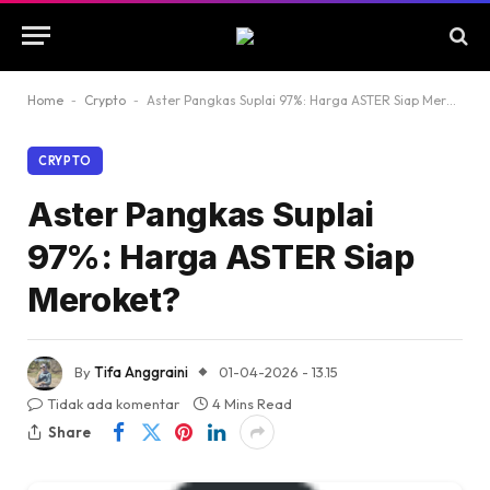
Home
-
Crypto
-
Aster Pangkas Suplai 97%: Harga ASTER Siap Meroket?
CRYPTO
Aster Pangkas Suplai
97%: Harga ASTER Siap
Meroket?
By
Tifa Anggraini
01-04-2026 - 13.15
Tidak ada komentar
4 Mins Read
Share