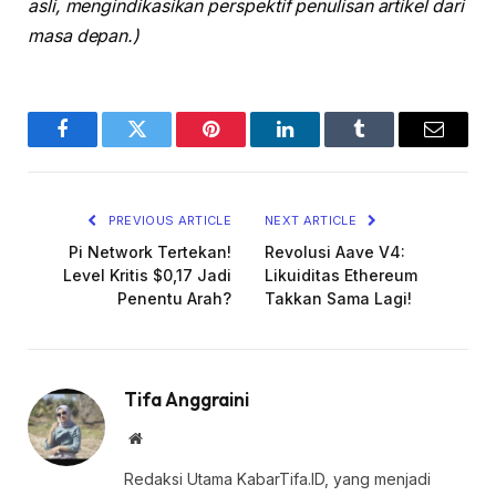
asli, mengindikasikan perspektif penulisan artikel dari
masa depan.)
Facebook
Twitter
Pinterest
LinkedIn
Tumblr
Email
PREVIOUS ARTICLE
NEXT ARTICLE
Pi Network Tertekan!
Revolusi Aave V4:
Level Kritis $0,17 Jadi
Likuiditas Ethereum
Penentu Arah?
Takkan Sama Lagi!
Tifa Anggraini
Website
Redaksi Utama KabarTifa.ID, yang menjadi