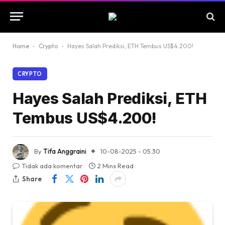
Home
-
Crypto
-
Hayes Salah Prediksi, ETH Tembus US$4.200!
CRYPTO
Hayes Salah Prediksi, ETH
Tembus US$4.200!
By
Tifa Anggraini
10-08-2025 - 05.30
Tidak ada komentar
2 Mins Read
Share