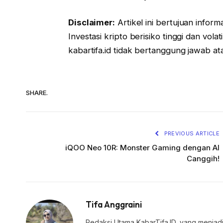
Disclaimer:
Artikel ini bertujuan inform
Investasi kripto berisiko tinggi dan vol
kabartifa.id tidak bertanggung jawab a
SHARE.
PREVIOUS ARTICLE
iQOO Neo 10R: Monster Gaming dengan AI
Canggih!
Tifa Anggraini
Redaksi Utama KabarTifa.ID, yang menjadi