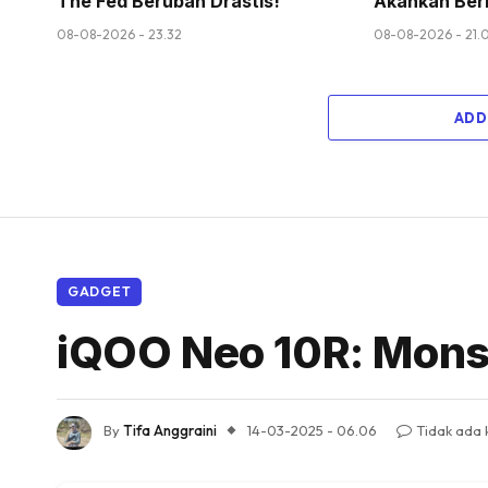
The Fed Berubah Drastis!
Akankah Berl
08-08-2026 - 23.32
08-08-2026 - 21.
ADD
GADGET
iQOO Neo 10R: Mons
By
Tifa Anggraini
14-03-2025 - 06.06
Tidak ada