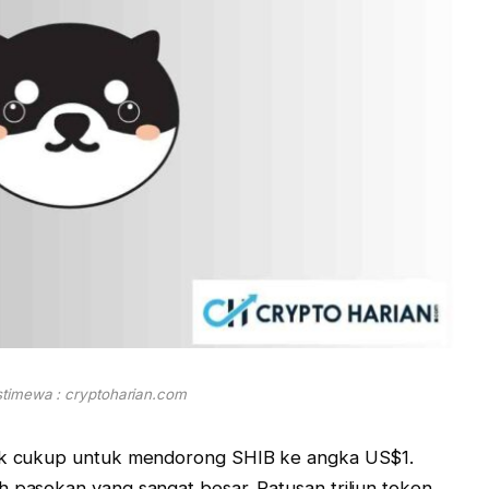
timewa : cryptoharian.com
 tak cukup untuk mendorong SHIB ke angka US$1.
h pasokan yang sangat besar. Ratusan triliun token