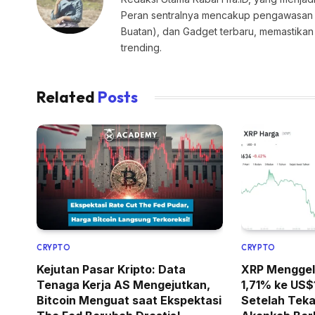
Peran sentralnya mencakup pengawasan edi
Buatan), dan Gadget terbaru, memastik
trending.
Related
Posts
CRYPTO
CRYPTO
Kejutan Pasar Kripto: Data
XRP Menggeli
Tenaga Kerja AS Mengejutkan,
1,71% ke US$
Bitcoin Menguat saat Ekspektasi
Setelah Tek