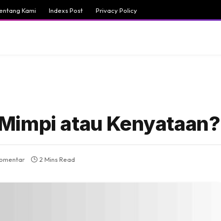
entang Kami
Indexs Post
Privacy Policy
Mimpi atau Kenyataan?
komentar
2 Mins Read