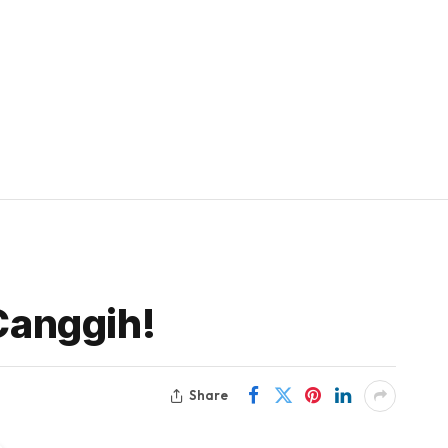
Canggih!
Share