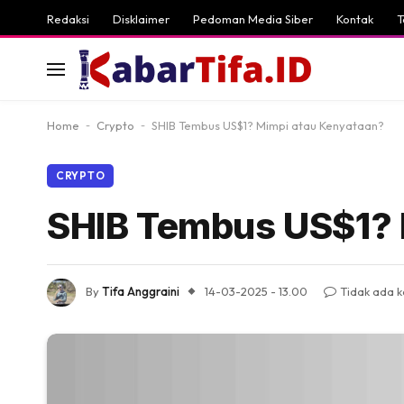
Redaksi
Disklaimer
Pedoman Media Siber
Kontak
T
Home
-
Crypto
-
SHIB Tembus US$1? Mimpi atau Kenyataan?
CRYPTO
SHIB Tembus US$1? 
By
Tifa Anggraini
14-03-2025 - 13.00
Tidak ada 