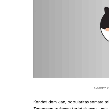
Gambar Is
Kendati demikian, popularitas semata
Tantangan terbesar terletak pada jumla