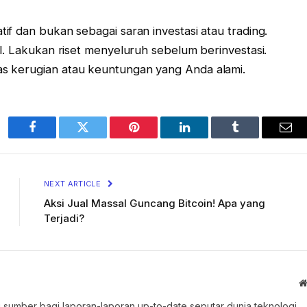
atif dan bukan sebagai saran investasi atau trading.
atil. Lakukan riset menyeluruh sebelum berinvestasi.
tas kerugian atau keuntungan yang Anda alami.
Facebook
Twitter
Pinterest
LinkedIn
Tumblr
Ema
NEXT ARTICLE
Aksi Jual Massal Guncang Bitcoin! Apa yang
Terjadi?
 sumber bagi laporan-laporan up-to-date seputar dunia teknologi.