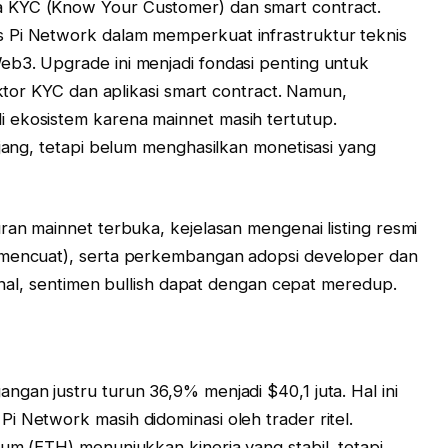
 KYC (Know Your Customer) dan smart contract.
 Pi Network dalam memperkuat infrastruktur teknis
eb3. Upgrade ini menjadi fondasi penting untuk
ektor KYC dan aplikasi smart contract. Namun,
 ekosistem karena mainnet masih tertutup.
njang, tetapi belum menghasilkan monetisasi yang
ran mainnet terbuka, kejelasan mengenai listing resmi
 mencuat), serta perkembangan adopsi developer dan
ernal, sentimen bullish dapat dengan cepat meredup.
i
gan justru turun 36,9% menjadi $40,1 juta. Hal ini
i Network masih didominasi oleh trader ritel.
um (ETH) menunjukkan kinerja yang stabil, tetapi