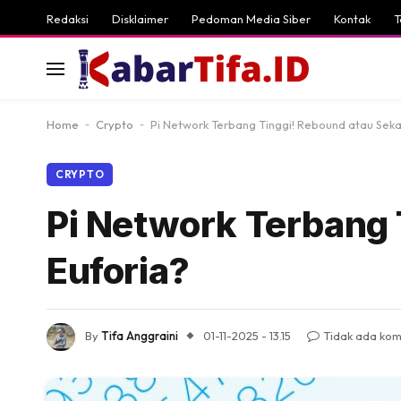
Redaksi
Disklaimer
Pedoman Media Siber
Kontak
T
Home
-
Crypto
-
Pi Network Terbang Tinggi! Rebound atau Seka
CRYPTO
Pi Network Terbang 
Euforia?
By
Tifa Anggraini
01-11-2025 - 13.15
Tidak ada ko