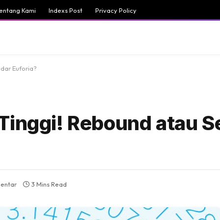
entang Kami
Indexs Post
Privacy Policy
dar Euforia?
Tinggi! Rebound atau S
mentar
3 Mins Read