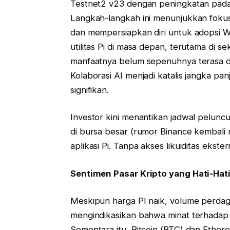
Testnet2 v23 dengan peningkatan pada
Langkah-langkah ini menunjukkan fokus
dan mempersiapkan diri untuk adopsi W
utilitas Pi di masa depan, terutama di s
manfaatnya belum sepenuhnya terasa di
Kolaborasi AI menjadi katalis jangka pa
signifikan.
Investor kini menantikan jadwal peluncu
di bursa besar (rumor Binance kembali
aplikasi Pi. Tanpa akses likuiditas ekst
Sentimen Pasar Kripto yang Hati-Hat
Meskipun harga PI naik, volume perdagan
mengindikasikan bahwa minat terhadap P
Sementara itu, Bitcoin (BTC) dan Ethere