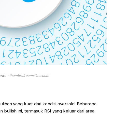
mewa : thumbs.dreamstime.com
ihan yang kuat dari kondisi oversold. Beberapa
 bullish ini, termasuk RSI yang keluar dari area